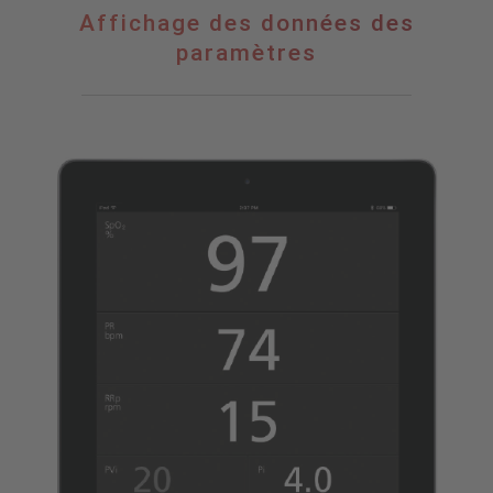
Affichage
Affichage des données des
des
paramètres
données
des
paramètres