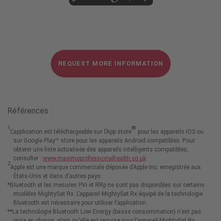
REQUEST MORE INFORMATION
Références :
1
®
L’application est téléchargeable sur l’App store
pour les appareils iOS ou
sur Google Play™ store pour les appareils Android compatibles. Pour
obtenir une liste actualisée des appareils intelligents compatibles,
consulter :
www.masimoprofessionalhealth.co.uk
2
Apple est une marque commerciale déposée d’Apple Inc. enregistrée aux
États-Unis et dans d’autres pays.
*Bluetooth et les mesures PVi et RRp ne sont pas disponibles sur certains
modèles MightySat Rx. L’appareil MightySat Rx équipé de la technologie
Bluetooth est nécessaire pour utiliser l’application.
**La technologie Bluetooth Low Energy (basse consommation) n’est pas
prise en charge, alors qu’elle est requise pour l’appareil MightySat Rx.