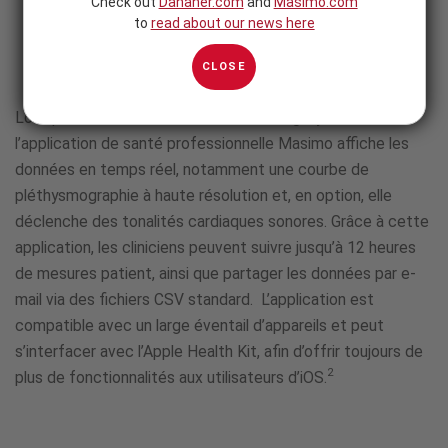
Check out
Danaher.com
and
Masimo.com
to
read about our news here
Télécharger l’application gratuite
1
CLOSE
Lorsqu’elle est connectée sans fil au MightySat Rx,
l’application de santé professionnelle Masimo affiche les
données en temps réel, notamment une courbe de
pléthysmographie à haute résolution et, en option, elle
déclenche des tonalités cardiaques sonores. Grâce à cette
application, les cliniciens peuvent suivre jusqu’à 12 heures
de mesures patient, ainsi que partager les données par e-
mail via des fichiers CSV standard. L’application est
compatible avec un large éventail d’appareils et peut
s’interfacer avec l’Apple Health Kit, afin d’offrir toujours de
2
plus de fonctionnalités aux utilisateurs d’iOS.